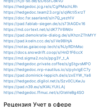
https://n.jo-so.de/s/D6StCdkvD
https://hedgedoc.jcg.re/s/CgPMschLRh
https://hedgedoc.team23.org/s/qWcti5xrzT
https://doc.fsr.saarland/s/n7Q_yezh1V
https://pad.fablab-siegen.de/s/s73tAGDx16
https://md.cortext.net/s/dK77V6Wdv
https://pad.demokratie-dialog.de/s/KhznZThMYY
https://pad.koeln.ccc.de/s/iVe98lhjA
https://notas.gaiacoop.tech/s/NJyRDhMsc
https://docs.snowdrift.coop/s/HnD1F6ccX
https://md.sigma2.no/s/ppg3Y_t_A
https://hedgedoc.private.coffee/s/gStgvsMPO
https://hedgedoc.nrp-nautilus.io/s/pylvIgEC7y
https://pad.dominick-leppich.de/s/zxEYW_Ya6
https://hedgedoc.digilol.net/s/Szv0CLKwJu
https://pad.n39.eu/s/KIALYUtLAj
https://hedgedoc.ffmuc.net/s/GteVeBg4SO
Рецензия Учет в сфере