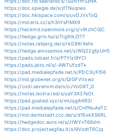
https://doc.fsr.saarland/s/1SuNYmSzNK
https://doc.spiegie.de/s/jtTNuqnes
https://doc.hkispace.com/s/uvDJVxToQ
https://md.eris.cc/s/h3nYsFIMX9
https://hackmd.openmole.org/s/v9tzhC0jC
https://hedge.grin.hu/s/Trg9tkZI77
https://notes.rabjerg.de/s/rkG9XrXefe
https://hedge.amosamos.net/s/WQ22gfpUH5
https://pads.tobast.fr/s/PTYIzl9YCl
https://pads.jeito.nl/s/-AWTUfzdTk
https://pad.medialepfade.net/s/PDC3UFI56
https://md.globenet.org/s/QiGFVVxwz
https://codi.sevenvm.de/s/oJVoD8T_G
https://notas.laotra.red/s/uaY3X37eOt
https://pad.gusted.xyz/s/mUqgAKR3l
https://pad.medialepfade.net/s/CnPNuAeTC
https://md.darmstadt.ccc.de/s/d16xkXSKRL
https://hedgedoc.auro.re/s/JtWYvT66dm
https://doc.projectsegfau.lt/s/9VodtT6Cjq