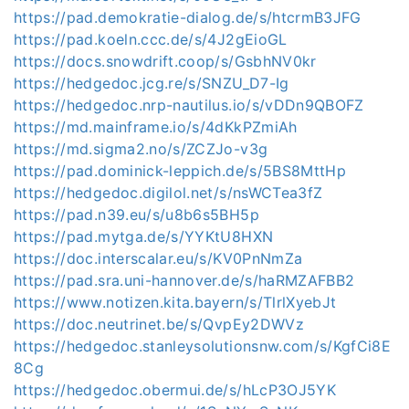
https://pad.demokratie-dialog.de/s/htcrmB3JFG
https://pad.koeln.ccc.de/s/4J2gEioGL
https://docs.snowdrift.coop/s/GsbhNV0kr
https://hedgedoc.jcg.re/s/SNZU_D7-Ig
https://hedgedoc.nrp-nautilus.io/s/vDDn9QBOFZ
https://md.mainframe.io/s/4dKkPZmiAh
https://md.sigma2.no/s/ZCZJo-v3g
https://pad.dominick-leppich.de/s/5BS8MttHp
https://hedgedoc.digilol.net/s/nsWCTea3fZ
https://pad.n39.eu/s/u8b6s5BH5p
https://pad.mytga.de/s/YYKtU8HXN
https://doc.interscalar.eu/s/KV0PnNmZa
https://pad.sra.uni-hannover.de/s/haRMZAFBB2
https://www.notizen.kita.bayern/s/TlrlXyebJt
https://doc.neutrinet.be/s/QvpEy2DWVz
https://hedgedoc.stanleysolutionsnw.com/s/KgfCi8E
8Cg
https://hedgedoc.obermui.de/s/hLcP3OJ5YK