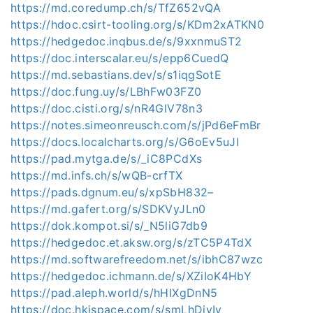
https://md.coredump.ch/s/TfZ652vQA
https://hdoc.csirt-tooling.org/s/KDm2xATKN0
https://hedgedoc.inqbus.de/s/9xxnmuST2
https://doc.interscalar.eu/s/epp6CuedQ
https://md.sebastians.dev/s/s1iqgSotE
https://doc.fung.uy/s/LBhFw03FZ0
https://doc.cisti.org/s/nR4GlV78n3
https://notes.simeonreusch.com/s/jPd6eFmBr
https://docs.localcharts.org/s/G6oEv5uJl
https://pad.mytga.de/s/_iC8PCdXs
https://md.infs.ch/s/wQB-crfTX
https://pads.dgnum.eu/s/xpSbH832–
https://md.gafert.org/s/SDKVyJLn0
https://dok.kompot.si/s/_N5liG7db9
https://hedgedoc.et.aksw.org/s/zTC5P4TdX
https://md.softwarefreedom.net/s/ibhC87wzc
https://hedgedoc.ichmann.de/s/XZiIoK4HbY
https://pad.aleph.world/s/hHIXgDnN5
https://doc.hkispace.com/s/smLhDjvIv