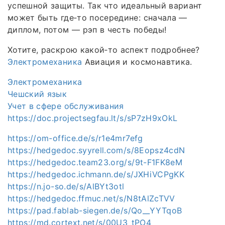
успешной защиты. Так что идеальный вариант
может быть где‑то посередине: сначала —
диплом, потом — рэп в честь победы!
Хотите, раскрою какой‑то аспект подробнее?
Электромеханика
Авиация и космонавтика.
Электромеханика
Чешский язык
Учет в сфере обслуживания
https://doc.projectsegfau.lt/s/sP7zH9xOkL
https://om-office.de/s/r1e4mr7efg
https://hedgedoc.syyrell.com/s/8Eopsz4cdN
https://hedgedoc.team23.org/s/9t-F1FK8eM
https://hedgedoc.ichmann.de/s/JXHiVCPgKK
https://n.jo-so.de/s/AlBYt3otl
https://hedgedoc.ffmuc.net/s/N8tAlZcTVV
https://pad.fablab-siegen.de/s/Qo__YYTqoB
https://md.cortext.net/s/00U3_tPO4