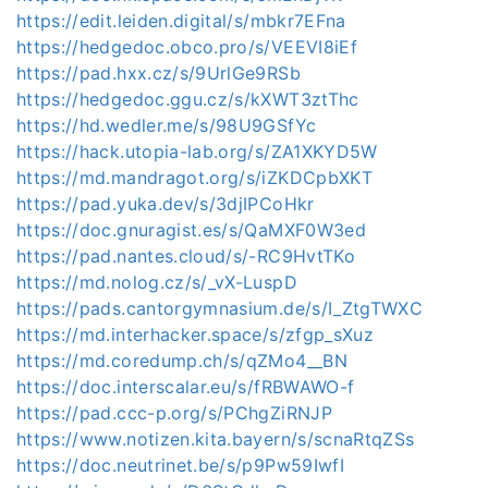
https://edit.leiden.digital/s/mbkr7EFna
https://hedgedoc.obco.pro/s/VEEVI8iEf
https://pad.hxx.cz/s/9UrlGe9RSb
https://hedgedoc.ggu.cz/s/kXWT3ztThc
https://hd.wedler.me/s/98U9GSfYc
https://hack.utopia-lab.org/s/ZA1XKYD5W
https://md.mandragot.org/s/iZKDCpbXKT
https://pad.yuka.dev/s/3djIPCoHkr
https://doc.gnuragist.es/s/QaMXF0W3ed
https://pad.nantes.cloud/s/-RC9HvtTKo
https://md.nolog.cz/s/_vX-LuspD
https://pads.cantorgymnasium.de/s/I_ZtgTWXC
https://md.interhacker.space/s/zfgp_sXuz
https://md.coredump.ch/s/qZMo4__BN
https://doc.interscalar.eu/s/fRBWAWO-f
https://pad.ccc-p.org/s/PChgZiRNJP
https://www.notizen.kita.bayern/s/scnaRtqZSs
https://doc.neutrinet.be/s/p9Pw59IwfI