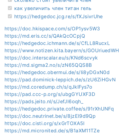
как увеличить член титан гель
https://hedgedoc.jcg.re/s/fXJsivrUhe
https://doc.hkispace.com/s/OP1ysv5W3
https://md.eris.cc/s/QAkQcOCpjQ
https://hedgedoc.ichmann.de/s/CfLL8RucxL
https://www.notizen.kita.bayern/s/GOUriuedWH
https://doc.interscalar.eu/s/KNd6scvyk
https://md.sigma2.no/s/zN65QQS8B
https://hedgedoc.obermui.de/s/Ii8yDGxN0d
https://pad.dominick-leppich.de/s/zU6ZiHGvN
https://md.coredump.ch/s/qJkIFys7o
https://pad.ccc-p.org/s/ubgGYUXF3D
https://pads.jeito.nl/s/JefJl6oqh_
https://hedgedoc.private.coffee/s/91rXhUNFq
https://doc.neutrinet.be/s/8jzEl9d9Qp
https://doc.cisti.org/s/xGrTOXA5I
https://md.micronited.de/s/B1aXM11TZe