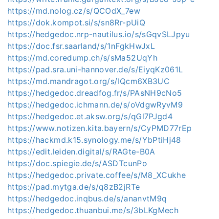
https://md.nolog.cz/s/QCOdX_7ew
https://dok.kompot.si/s/sn8Rr-pUiQ
https://hedgedoc.nrp-nautilus.io/s/sGqvSLJpyu
https://doc.fsr.saarland/s/1nFgkHwJxL
https://md.coredump.ch/s/sMa52UqYh
https://pad.sra.uni-hannover.de/s/EiyqKz061L
https://md.mandragot.org/s/lQcm6XB3UC
https://hedgedoc.dreadfog.fr/s/PAsNH9cNo5
https://hedgedoc.ichmann.de/s/oVdgwRyvM9
https://hedgedoc.et.aksw.org/s/qGl7PJgd4
https://www.notizen.kita.bayern/s/CyPMD77rEp
https://hackmd.k15.synology.me/s/YbPtiHj48
https://edit.leiden.digital/s/RAGte-B0A
https://doc.spiegie.de/s/ASDTcunPo
https://hedgedoc.private.coffee/s/M8_XCukhe
https://pad.mytga.de/s/q8zB2jRTe
https://hedgedoc.inqbus.de/s/ananvtM9q
https://hedgedoc.thuanbui.me/s/3bLKgMech