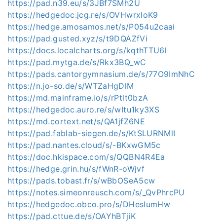
https://pad.n39.eu/s/3JBf7SMh2U
https://hedgedoc.jcg.re/s/OVHwrxloK9
https://hedge.amosamos.net/s/P054u2caai
https://pad.gusted.xyz/s/t9DQAZfVi
https://docs.localcharts.org/s/kqthTTU6l
https://pad.mytga.de/s/Rkx3BQ_wC
https://pads.cantorgymnasium.de/s/77O9ImNhC
https://n.jo-so.de/s/WTZaHgDlM
https://md.mainframe.io/s/rPtlt0bzA
https://hedgedoc.auro.re/s/wItu1ky3XS
https://md.cortext.net/s/QA1jfZ6NE
https://pad.fablab-siegen.de/s/KtSLURNMlI
https://pad.nantes.cloud/s/-BKxwGM5c
https://doc.hkispace.com/s/QQBN4R4Ea
https://hedge.grin.hu/s/fWnR-oWjvf
https://pads.tobast.fr/s/wBbOSeA5cw
https://notes.simeonreusch.com/s/_QvPhrcPU
https://hedgedoc.obco.pro/s/DHeslumHw
https://pad.cttue.de/s/OAYhBTjiK