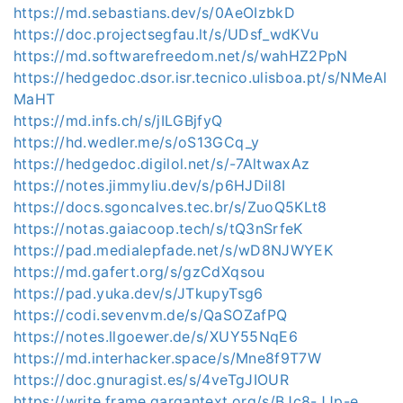
https://md.sebastians.dev/s/0AeOIzbkD
https://doc.projectsegfau.lt/s/UDsf_wdKVu
https://md.softwarefreedom.net/s/wahHZ2PpN
https://hedgedoc.dsor.isr.tecnico.ulisboa.pt/s/NMeAl
MaHT
https://md.infs.ch/s/jILGBjfyQ
https://hd.wedler.me/s/oS13GCq_y
https://hedgedoc.digilol.net/s/-7AltwaxAz
https://notes.jimmyliu.dev/s/p6HJDil8I
https://docs.sgoncalves.tec.br/s/ZuoQ5KLt8
https://notas.gaiacoop.tech/s/tQ3nSrfeK
https://pad.medialepfade.net/s/wD8NJWYEK
https://md.gafert.org/s/gzCdXqsou
https://pad.yuka.dev/s/JTkupyTsg6
https://codi.sevenvm.de/s/QaSOZafPQ
https://notes.llgoewer.de/s/XUY55NqE6
https://md.interhacker.space/s/Mne8f9T7W
https://doc.gnuragist.es/s/4veTgJIOUR
https://write.frame.gargantext.org/s/BJc8-JJp-e